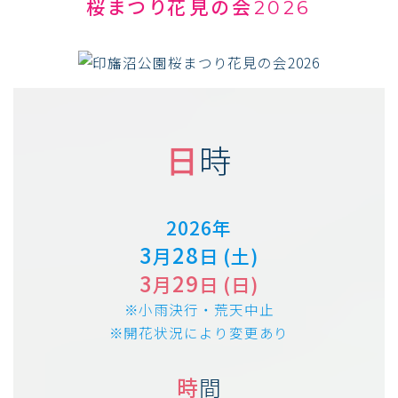
桜まつり花見の会2026
日
時
2026年
3
28
月
日 (土)
3
29
月
日 (日)
※小雨決行・荒天中止
※開花状況により変更あり
時
間