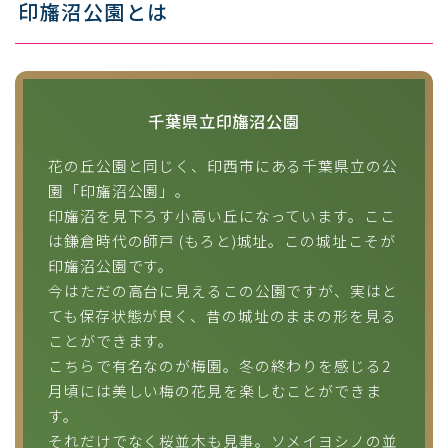
印旛沼公園とは
千葉県立印旛沼公園
花の丘公園と同じく、印西市にある千葉県立の公
園「印旛沼公園」。
印旛沼を見下ろす小高い丘になっています。ここ
は鎌倉時代の師戸 (もろと)城址。この城址こそが
印旛沼公園です。
今はただの高台に見えるこの公園ですが、実はと
ても保存状態が良く、昔の城址のままの形を見る
ことができます。
こちらで有名なのが梅園。冬の終わりを感じる2
月頃には美しい梅の花見を楽しむことができま
す。
それだけでなく桜並木も見事。ソメイヨシノの並