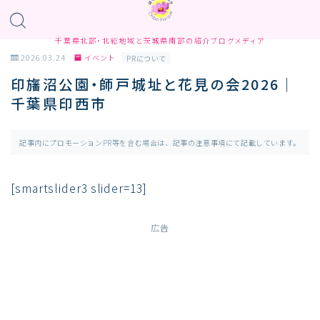
千葉県北部・北総地域と茨城県南部の紹介ブログメディア
2026.03.24
イベント
PRについて
印旛沼公園・師戸城址と花見の会2026｜
千葉県印西市
記事内にプロモーションPR等を含む場合は、記事の注意事項にて記載しています。
[smartslider3 slider=13]
広告