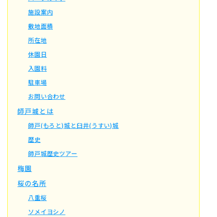
施設案内
敷地面積
所在地
休園日
入園料
駐車場
お問い合わせ
師戸城とは
師戸(もろと)城と臼井(うすい)城
歴史
師戸城歴史ツアー
梅園
桜の名所
八重桜
ソメイヨシノ