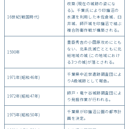
改築 (現在の城跡の姿にな
る)。千葉氏により印旛沼の
16世紀(戦国時代)
水運を利用した本佐倉城、臼
井城、師戸城を印旛沼で結ぶ
複合防衛作戦が構築される。
豊臣秀吉の小田原攻めにとも
ない、北条氏滅亡とともに北
1590年
総地域の城 (この地域におけ
る3つの城)が落とされる。
千葉県中近世遺跡調査団によ
1971年(昭和46年)
りA級城跡として報告。
師戸・竜ケ谷城跡調査団によ
1972年(昭和47年)
り発掘作業が行われる。
千葉県が印旛沼公園の都市計
1975年(昭和50年)
画を決定。