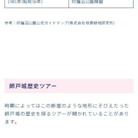
1981年(昭和56年)
印旛沼公園開園
参考：印旛沼公園公式ガイドマップ(株式会社塚原緑地研究所)
師戸城歴史ツアー
時期によってはこの断崖のような地形にそびえたった
師戸城の歴史を探るツアーが開かれていることがあり
ます。