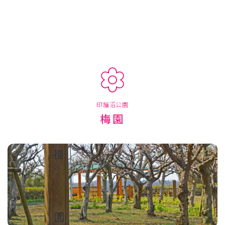
印旛沼公園
梅園