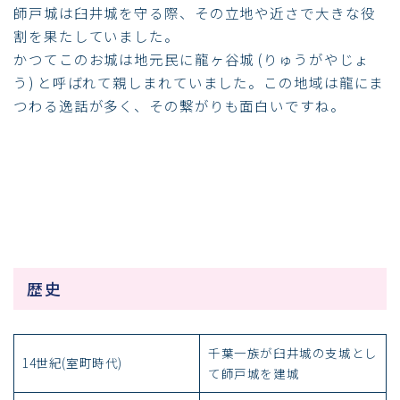
師戸城は臼井城を守る際、その立地や近さで大きな役
割を果たしていました。
かつてこのお城は地元民に龍ヶ谷城 (りゅうがやじょ
う) と呼ばれて親しまれていました。この地域は龍にま
つわる逸話が多く、その繋がりも面白いですね。
歴史
千葉一族が臼井城の支城とし
14世紀(室町時代)
て師戸城を建城