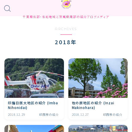
千葉県北部・北総地域と茨城県南部の紹介ブログメディア
ARCHIVES
2018年
印旛日医大地区の紹介 (Imba
牧の原地区の紹介 (Inzai
Nihonidai)
Makinohara)
2018.12.29
印西市の紹介
2018.12.27
印西市の紹介