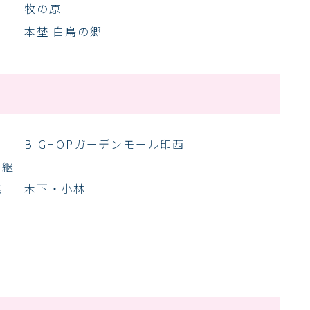
牧の原
本埜 白鳥の郷
BIGHOPガーデンモール印西
り継
銚
木下・小林