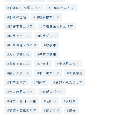
千葉NT中央駅エリア
千葉のうんちく
千葉の昔話
印旛宗像エリア
印旛平賀エリア
印旛日医大駅エリア
印西アピール
印西グルメ
印西生活ノウハウ
取手市
大人で楽しむ
子育て情報
家族で楽しむ
小学生
小林駅エリア
散歩スポット
木下駅エリア
未就学児
本埜エリア
河内町
浦部・永治エリア
牧の原駅エリア
眺望スポット
自然・里山・公園
芝山町
茨城県
草深・高花エリア
街づくり
観光