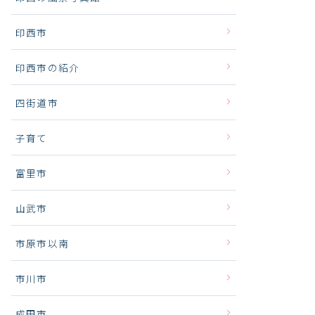
印西市
印西市の紹介
四街道市
子育て
富里市
山武市
市原市以南
市川市
成田市