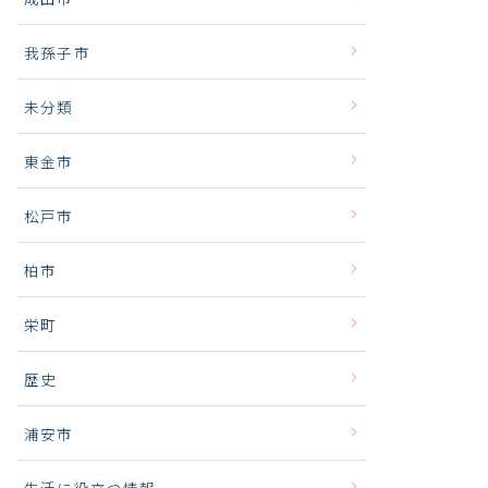
我孫子市
未分類
東金市
松戸市
柏市
栄町
歴史
浦安市
生活に役立つ情報