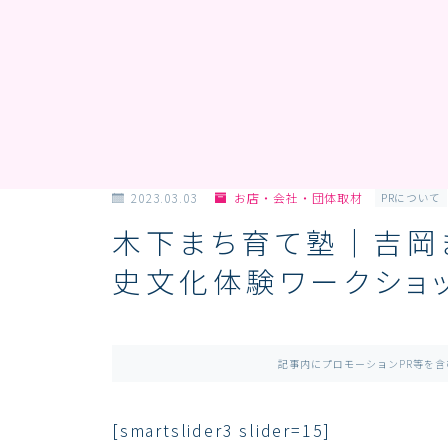
2023.03.03
お店・会社・団体取材
PRについて
木下まち育て塾｜吉岡
史文化体験ワークショ
記事内にプロモーションPR等を
[smartslider3 slider=15]