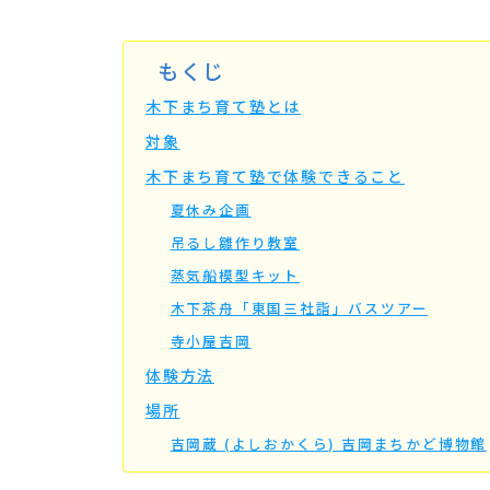
もくじ
木下まち育て塾とは
対象
木下まち育て塾で体験できること
夏休み企画
吊るし雛作り教室
蒸気船模型キット
木下茶舟「東国三社詣」バスツアー
寺小屋吉岡
体験方法
場所
吉岡蔵 (よしおかくら) 吉岡まちかど博物館