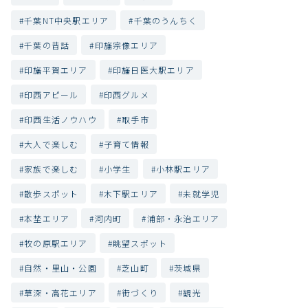
千葉NT中央駅エリア
千葉のうんちく
千葉の昔話
印旛宗像エリア
印旛平賀エリア
印旛日医大駅エリア
印西アピール
印西グルメ
印西生活ノウハウ
取手市
大人で楽しむ
子育て情報
家族で楽しむ
小学生
小林駅エリア
散歩スポット
木下駅エリア
未就学児
本埜エリア
河内町
浦部・永治エリア
牧の原駅エリア
眺望スポット
自然・里山・公園
芝山町
茨城県
草深・高花エリア
街づくり
観光