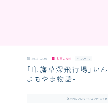
2019.02.01
印西の歴史
PRについて
「印旛草深飛行場」いん
よもやま物語-
記事内にプロモーションPR等を