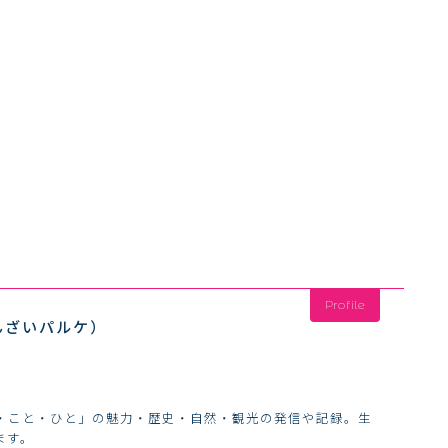
Profile
んざいパルケ）
・こと・ひと」の魅力・歴史・自然・観光の発信や記録。生
ます。