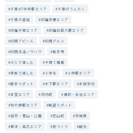
千葉NT中央駅エリア
千葉のうんちく
千葉の昔話
印旛宗像エリア
印旛平賀エリア
印旛日医大駅エリア
印西アピール
印西グルメ
印西生活ノウハウ
取手市
大人で楽しむ
子育て情報
家族で楽しむ
小学生
小林駅エリア
散歩スポット
木下駅エリア
未就学児
本埜エリア
河内町
浦部・永治エリア
牧の原駅エリア
眺望スポット
自然・里山・公園
芝山町
茨城県
草深・高花エリア
街づくり
観光