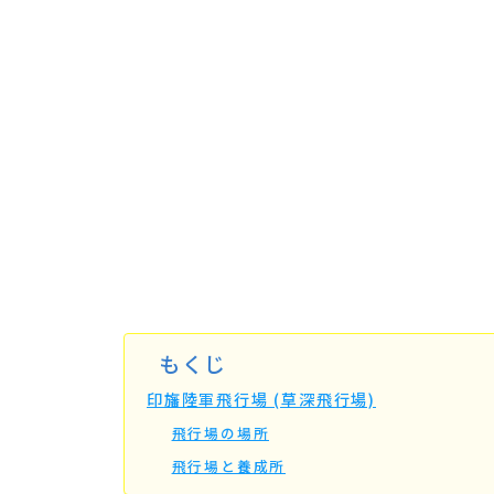
もくじ
印旛陸軍飛行場 (草深飛行場)
飛行場の場所
飛行場と養成所