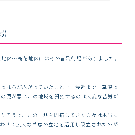
場)
の原地区～高花地区にはその昔飛行場がありました。
草っぱらが広がっていたことで、最近まで「草深っ
水の便が悪いこの地域を開拓するのは大変な苦労だ
ったそうで、この土地を開拓してきた方々は本当に
合わせて広大な草原の立地を活用し設立されたのが