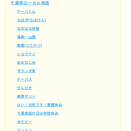
千葉県ローカル用語
チーバくん
ちば犬(ちばけん)
なのはな体操
海側・山側
東葛(とうかつ)
ショウナン
あおなじみ
オランダ家
チーパス
せんひき
麦芽ゼリー
はい！元気です！業間休み
千葉県民の日は学校休み
みそピー
マッカン