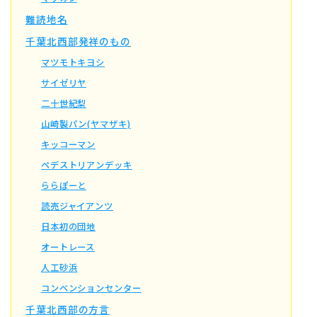
難読地名
千葉北西部発祥のもの
マツモトキヨシ
サイゼリヤ
二十世紀梨
山崎製パン(ヤマザキ)
キッコーマン
ペデストリアンデッキ
ららぽーと
読売ジャイアンツ
日本初の団地
オートレース
人工砂浜
コンベンションセンター
千葉北西部の方言