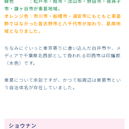
緑色 ：松戸市・柏市・流山市・野田市・我孫子
市・鎌ヶ谷市が東葛地域。
オレンジ色：市川市・船橋市・浦安市にもともと東葛
飾ではなかった習志野市と八千代市が加わり、葛南地
域となりました。
ちなみにぐいっと東京寄りに食い込んだ白井市や、メ
ディアで千葉県北西部として扱われる印西市は印旛郡
（水色）です。
東葛について余談ですが、かつて柏周辺は東葛市とい
う自治体名が存在していました。
ショウナン